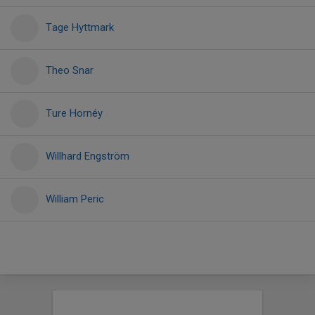
Tage Hyttmark
Theo Snar
Ture Hornéy
Willhard Engström
William Peric