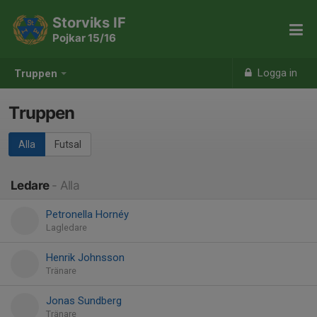
Storviks IF
Pojkar 15/16
Logga in
Truppen
Truppen
Alla
Futsal
Ledare
- Alla
Petronella Hornéy
Lagledare
Henrik Johnsson
Tränare
Jonas Sundberg
Tränare