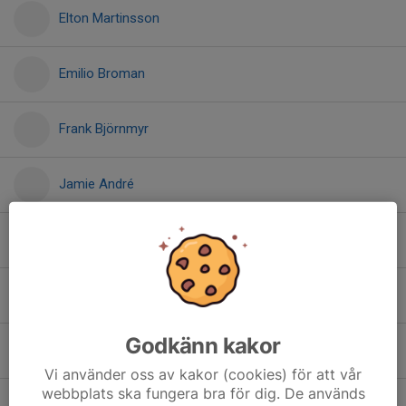
Elton Martinsson
Emilio Broman
Frank Björnmyr
Jamie André
Jamie Haarahiltunen
Kaspian Ekman
Godkänn kakor
Kian Sunnari
Vi använder oss av kakor (cookies) för att vår
webbplats ska fungera bra för dig. De används
Lars Gunnarsson