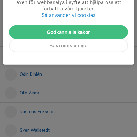
även för webbanalys i syfte att hjälpa oss att
förbättra våra tjänster.
Så använder vi cookies
Loke Sundberg
Godkänn alla kakor
Loui Törnström
Bara nödvändiga
Maximilian Hodén
Odin Dihlén
Olle Zens
Rasmus Eriksson
Sven Wallstedt