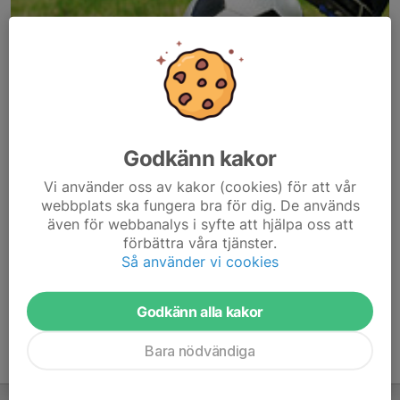
Godkänn kakor
Här hamnar automatiskt de senaste nyheterna på hemsidan. För
Vi använder oss av kakor (cookies) för att vår
att kunna börja administrera hemsidan loggar du in högst upp till
webbplats ska fungera bra för dig. De används
höger.
även för webbanalys i syfte att hjälpa oss att
förbättra våra tjänster.
Så använder vi cookies
/Svenskalag.se
Godkänn alla kakor
Bara nödvändiga