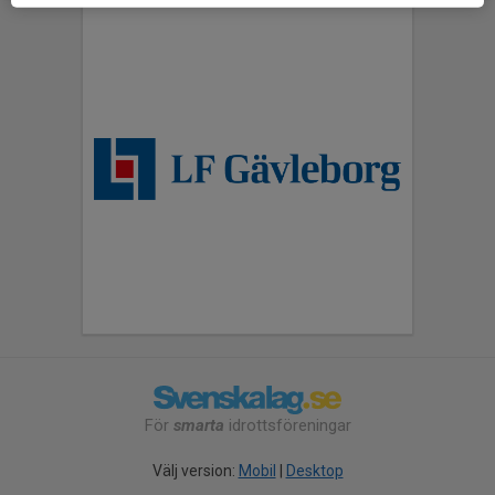
För
smarta
idrottsföreningar
Välj version:
Mobil
|
Desktop