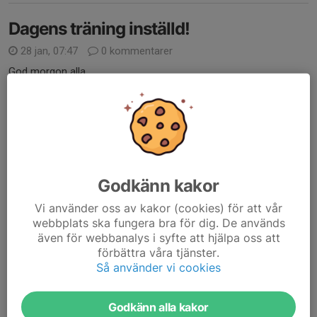
Dagens träning inställd!
28 jan, 07:47
0 kommentarer
God morgon alla,
Tyvärr har vi sjukdom och manfall på tränarsidan idag så vi
ställer in dagens träning!
Ses måndag nästa vecka ❄️
Läs mer
Godkänn kakor
Medlemsavgifter
Vi använder oss av kakor (cookies) för att vår
webbplats ska fungera bra för dig. De används
23 jan, 18:35
0 kommentarer
även för webbanalys i syfte att hjälpa oss att
förbättra våra tjänster.
Så använder vi cookies
Godkänn alla kakor