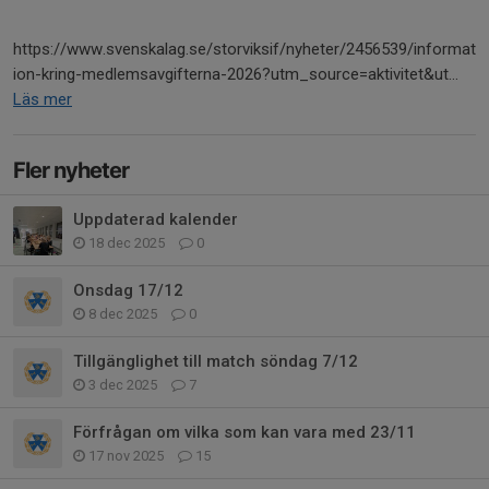
https://www.svenskalag.se/storviksif/nyheter/2456539/informat
ion-kring-medlemsavgifterna-2026?utm_source=aktivitet&ut...
Läs mer
Fler nyheter
Uppdaterad kalender
18 dec 2025
0
Onsdag 17/12
8 dec 2025
0
Tillgänglighet till match söndag 7/12
3 dec 2025
7
Förfrågan om vilka som kan vara med 23/11
17 nov 2025
15