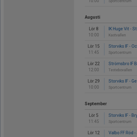
10:00
Sportcentrum
Augusti
Lör 8
IK Huge Vit - St
10:00
Kastvallen
Lör 15
Storviks IF - Oc
11:45
Sportcentrum
Lör 22
Strömsbro IF Bl
12:00
Testebovallen
Lör 29
Storviks IF - Gef
10:00
Sportcentrum
September
Lör 5
Storviks IF - B
11:45
Sportcentrum
Lör 12
Valbo FF Röd - 