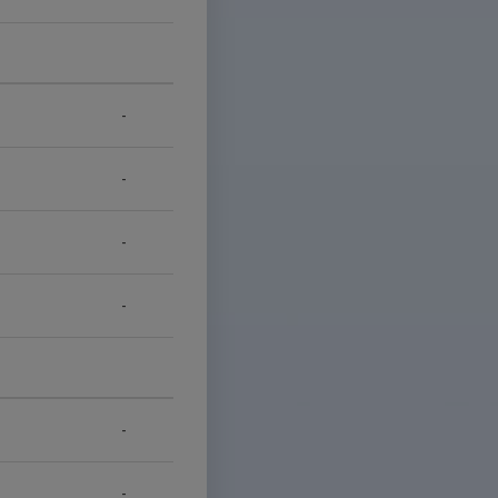
-
-
-
-
-
-