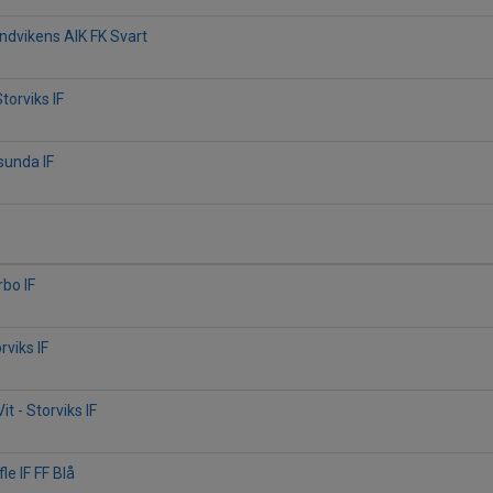
andvikens AIK FK Svart
Storviks IF
rsunda IF
rbo IF
orviks IF
it - Storviks IF
fle IF FF Blå