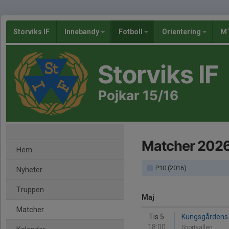
Storviks IF
Innebandy
Fotboll
Orientering
MT
Storviks IF
Pojkar 15/16
Matcher 202
Hem
P10 (2016)
Nyheter
Truppen
Maj
Matcher
Tis 5
Kungsgårdens S
18:00
Sportvallen