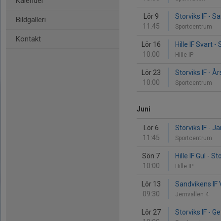
Kalender
Lör 9
Storviks IF - S
Bildgalleri
11:45
Sportcentrum
Kontakt
Lör 16
Hille IF Svart - 
10:00
Hille IP
Lör 23
Storviks IF - Å
10:00
Sportcentrum
Juni
Lör 6
Storviks IF - Jä
11:45
Sportcentrum
Sön 7
Hille IF Gul - St
10:00
Hille IP
Lör 13
Sandvikens IF V
09:30
Jernvallen 4
Lör 27
Storviks IF - Ge