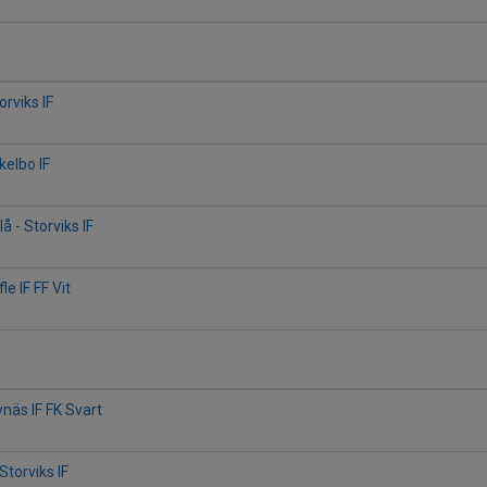
orviks IF
kelbo IF
å - Storviks IF
le IF FF Vit
rynäs IF FK Svart
Storviks IF