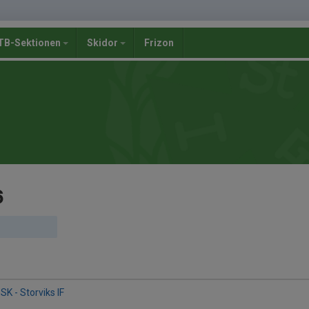
B-Sektionen
Skidor
Frizon
6
K - Storviks IF