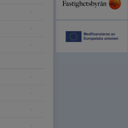
-
-
-
-
-
-
-