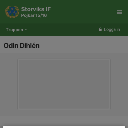
Storviks IF
Pojkar 15/16
Logga in
Truppen
Odin Dihlén
Position
-