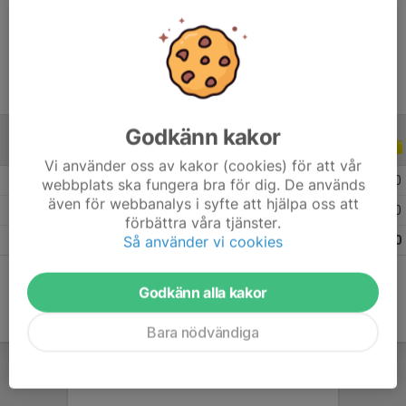
Ålder
9 år
Godkänn kakor
ALLA SERIER
ALLA ÅR
Vi använder oss av kakor (cookies) för att vår
2026
7
0
0
0
webbplats ska fungera bra för dig. De används
även för webbanalys i syfte att hjälpa oss att
2025
9
0
0
0
förbättra våra tjänster.
Så använder vi cookies
Totalt
16
0
0
0
Godkänn alla kakor
Bara nödvändiga