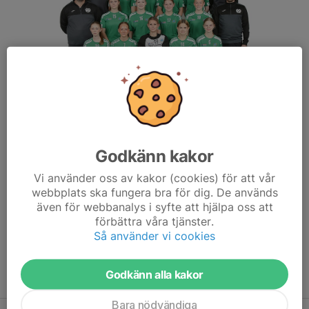
Godkänn kakor
Träningstider 2025/2026
Vi använder oss av kakor (cookies) för att vår
Tisdagar & Torsdagar 18:00-19:15 i nya Parkhallen.
webbplats ska fungera bra för dig. De används
även för webbanalys i syfte att hjälpa oss att
Kontakt
förbättra våra tjänster.
Kontaktuppgifter till ledarna hittar du på sidan
kontakt
Så använder vi cookies
Träna med oss?
Godkänn alla kakor
Skicka in en intresseanmälan via länken:
Intresseanmälan
😊
Bara nödvändiga