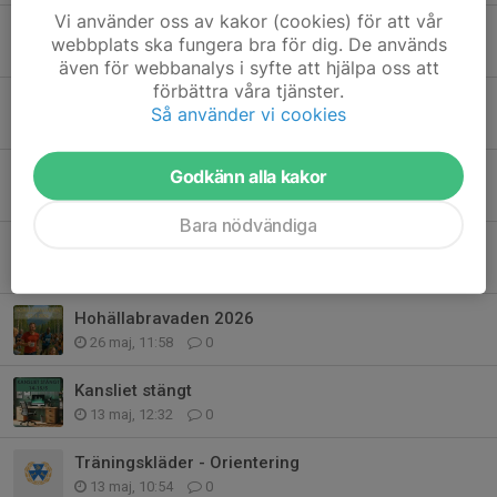
Vi använder oss av kakor (cookies) för att vår
Endast en vecka kvar till årets Hohällabravad!
webbplats ska fungera bra för dig. De används
16 jun, 11:06
0
även för webbanalys i syfte att hjälpa oss att
förbättra våra tjänster.
Vecka 24
Så använder vi cookies
8 jun, 11:19
0
Invigning av utegymmet - Söndag 7/6!
Godkänn alla kakor
2 jun, 12:00
0
Bara nödvändiga
Vecka 26
1 jun, 10:04
2
Hohällabravaden 2026
26 maj, 11:58
0
Kansliet stängt
13 maj, 12:32
0
Träningskläder - Orientering
13 maj, 10:54
0