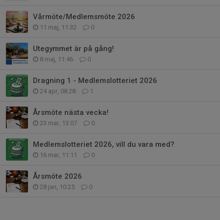
Vårmöte/Medlemsmöte 2026
11 maj, 11:32
0
Utegymmet är på gång!
8 maj, 11:46
0
Dragning 1 - Medlemslotteriet 2026
24 apr, 08:28
1
Årsmöte nästa vecka!
23 mar, 13:07
0
Medlemslotteriet 2026, vill du vara med?
16 mar, 11:11
0
Årsmöte 2026
28 jan, 10:25
0