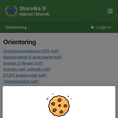
Storviks IF
Hjärtat i Storvik
Logga in
Orientering
Orientering
Orienteringssektionen1929-(pdf)
Maratontabell Ol antal starter(pdf)
Segrare O-Ringen (pdf)
Storviks-natt, statistik (pdf)
STUDS bragdmedalj (pdf)
Tävlingsmärket (pdf)
Gamla Stifares vandringspris (pdf)
Skärmjaktsfinalen (pdf)
Årets skärmjägare (pdf)
Serietävlingar (pdf)
Långtradaren (pdf)
Långhuldran (pdf)