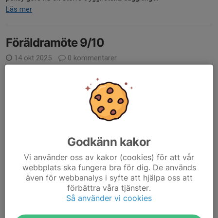
Läs mer
Föräldramöte 9/10
14 okt 2025
0 kommentarer
Nedan kommer information som vi presenterade under
föräldramötet.
Iom att vi nu har en ny ledarstab till innebandylaget F13-15 så
kan vi kicka igång en uppstart i blå serie.
Ledarstaben ser ut som följande:
Godkänn kakor
- Tränare: Eric...
Läs mer
Vi använder oss av kakor (cookies) för att vår
webbplats ska fungera bra för dig. De används
även för webbanalys i syfte att hjälpa oss att
Lagfoto 22/10 kl F13-15 Blå kl 19:20
förbättra våra tjänster.
Så använder vi cookies
14 okt 2025
0 kommentarer
Onsdagen den 22 oktober
är de lagfoton. Nu är de klart att vi