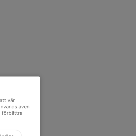
att vår
 används även
t förbättra