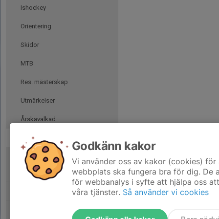
Ishockey
Orientering
Skidor
MTB
Res. mästerskap
Utmärkelser
Årskavalkad
Tidigare sektioner
Godkänn kakor
Tidigare kommitte
Vi använder oss av kakor (cookies) för 
webbplats ska fungera bra för dig. De
för webbanalys i syfte att hjälpa oss at
Bli stödmedlem
våra tjänster.
Så använder vi cookies