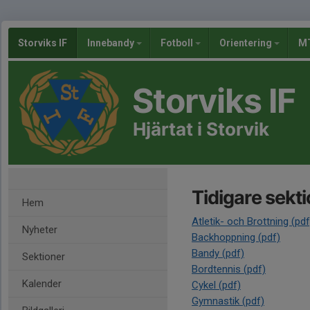
Storviks IF
Innebandy
Fotboll
Orientering
MT
Storviks IF
Hjärtat i Storvik
Tidigare sekt
Hem
Atletik- och Brottning (pdf
Nyheter
Backhoppning (pdf)
Bandy (pdf)
Sektioner
Bordtennis (pdf)
Kalender
Cykel (pdf)
Gymnastik (pdf)