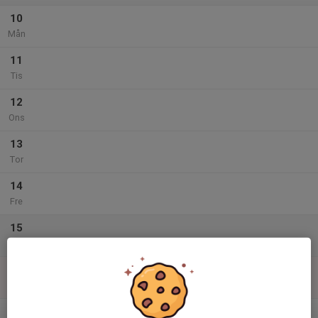
10
Mån
11
Tis
12
Ons
13
Tor
14
Fre
15
Lör
16
Sön
v.34