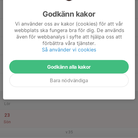
17
Godkänn kakor
Mån
Vi använder oss av kakor (cookies) för att vår
18
webbplats ska fungera bra för dig. De används
Tis
även för webbanalys i syfte att hjälpa oss att
19
förbättra våra tjänster.
Så använder vi cookies
Ons
20
Godkänn alla kakor
Tor
21
Bara nödvändiga
Fre
22
Lör
23
Sön
v.35