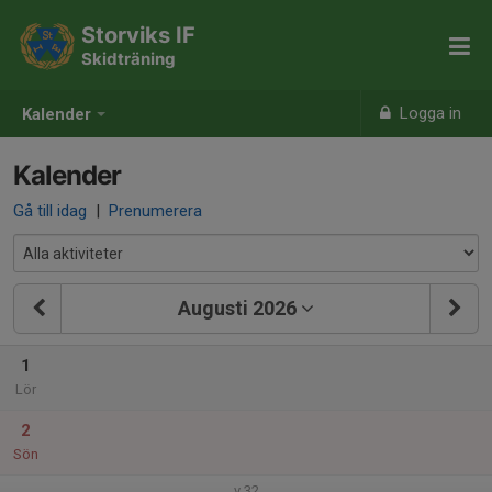
Storviks IF
Skidträning
Logga in
Kalender
Kalender
Gå till idag
|
Prenumerera
Augusti 2026
1
Lör
2
Sön
v.32