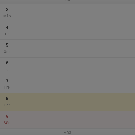
3
Mån
4
Tis
5
Ons
6
Tor
7
Fre
8
Lör
9
Sön
v.33