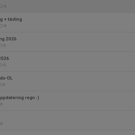
0
g + tävling
0
ing 2026
0
2026
0
ads-OL
0
ppdatering regn :)
0
0