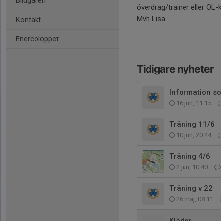
Bildgalleri
överdrag/trainer eller OL-k
Mvh Lisa
Kontakt
Enercoloppet
Tidigare nyheter
Information s
16 jun, 11:15
Träning 11/6
10 jun, 20:44
Träning 4/6
2 jun, 10:40
Träning v 22
26 maj, 08:11
Kläder