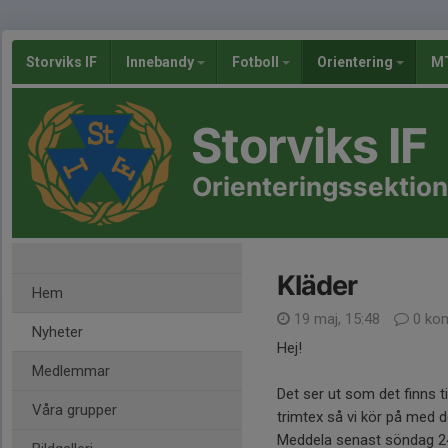
Storviks IF
Innebandy
Fotboll
Orientering
MT
Storviks IF
Orienteringssektio
Kläder
Hem
19 maj, 15:48
0 ko
Nyheter
Hej!
Medlemmar
Det ser ut som det finns ti
Våra grupper
trimtex så vi kör på med d
Meddela senast söndag 24/