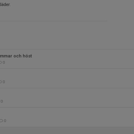
läder.
ommar och höst
0
0
0
0