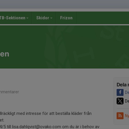
B-Sektionen
Skidor
Frizon
nen
Dela 
mmentarer
De
De
llräckligt med intresse för att beställa kläder från
Ny
et.
5 till lisa.dahlqvist@ovako.com om du är i behov av