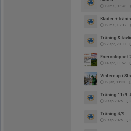
19 maj, 15:48
Kläder + tränin
12 maj, 07:17
Träning & tävl
27 apr, 20:33
Enercoloppet 
14 apr, 11:52
Vintercup i St
12 jan, 11:53
Träning 11/9 U
9 sep 2025
Träning 4/9
2 sep 2025