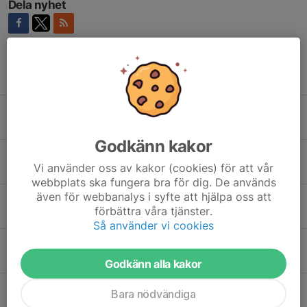
Dela nyhet
Tidigare nyheter
Hjälp oss röja efter stormen - med kläder från Newbody
22 apr, 21:25
Godkänn kakor
Hohällabravaden MTB 2026
Vi använder oss av kakor (cookies) för att vår
14 apr, 21:28
webbplats ska fungera bra för dig. De används
även för webbanalys i syfte att hjälpa oss att
Licens 2026
förbättra våra tjänster.
13 apr, 07:48
Så använder vi cookies
Klädbeställning 2026
10 feb, 21:30
Godkänn alla kakor
Klädprovning torsdag 12/2
Bara nödvändiga
29 jan, 20:04