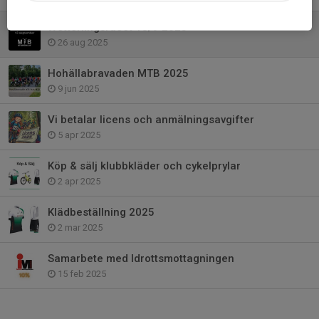
Wetterlingsracet 13/9 2025
26 aug 2025
Hohällabravaden MTB 2025
9 jun 2025
Vi betalar licens och anmälningsavgifter
5 apr 2025
Köp & sälj klubbkläder och cykelprylar
2 apr 2025
Klädbeställning 2025
2 mar 2025
Samarbete med Idrottsmottagningen
15 feb 2025