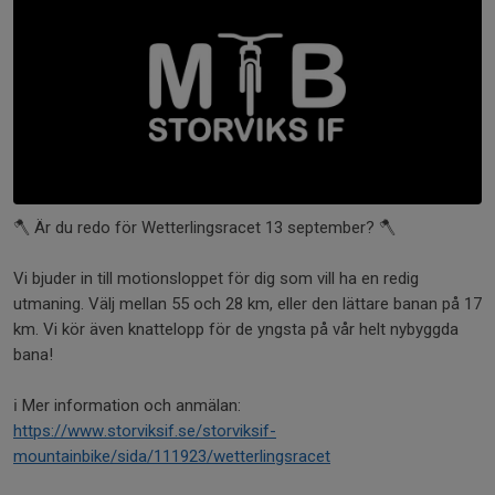
🪓 Är du redo för Wetterlingsracet 13 september? 🪓
Vi bjuder in till motionsloppet för dig som vill ha en redig
utmaning. Välj mellan 55 och 28 km, eller den lättare banan på 17
km. Vi kör även knattelopp för de yngsta på vår helt nybyggda
bana!
ℹ️ Mer information och anmälan:
https://www.storviksif.se/storviksif-
mountainbike/sida/111923/wetterlingsracet