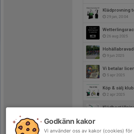
Klädprovning 
29 jan, 20:04
Wetterlingsra
26 aug 2025
Hohällabrava
9 jun 2025
Vi betalar lic
5 apr 2025
Köp & sälj klu
2 apr 2025
Klädbeställnin
2 mar 2025
Godkänn kakor
Samarbete med
Vi använder oss av kakor (cookies) för 
15 feb 2025