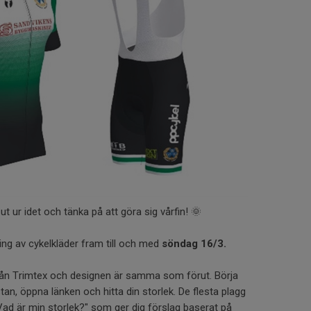
 ut ur idet och tänka på att göra sig vårfin! 🌞
ing av cykelkläder fram till och med
söndag 16/3.
från Trimtex och designen är samma som förut. Börja
stan, öppna länken och hitta din storlek. De flesta plagg
ad är min storlek?" som ger dig förslag baserat på