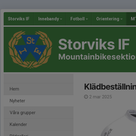
Storviks IF
Innebandy
Fotboll
Orientering
MT
Storviks IF
Mountainbikesekti
Klädbeställni
Hem
2 mar 2025
Nyheter
Våra grupper
Kalender