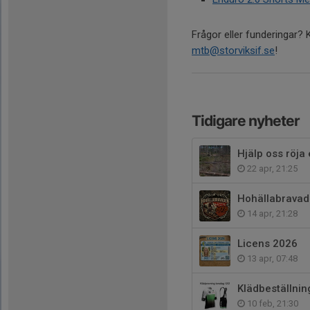
Frågor eller funderingar?
mtb@storviksif.se
!
Tidigare nyheter
Hjälp oss röja
22 apr, 21:25
Hohällabrava
14 apr, 21:28
Licens 2026
13 apr, 07:48
Klädbeställnin
10 feb, 21:30