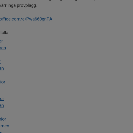
värr inga provplagg.
s.office.com/e/Pwa660gnTA
älla:
or
men
r
en
ior
or
en
nior
Women
en