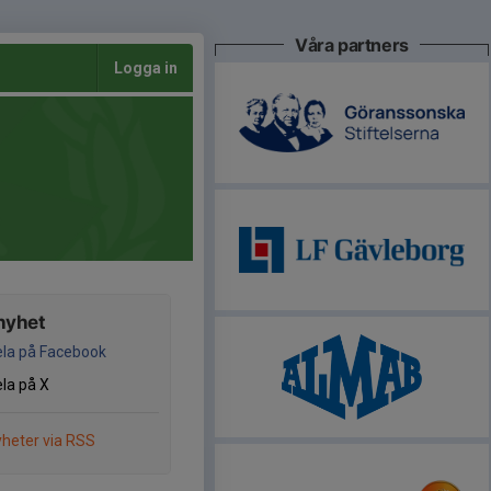
Våra partners
Logga in
nyhet
la på Facebook
la på X
heter via RSS