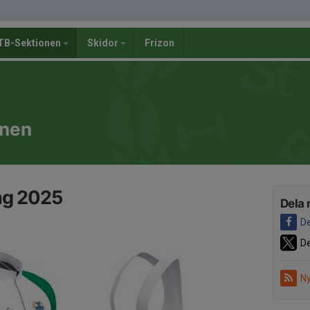
B-Sektionen
Skidor
Frizon
onen
ng 2025
Dela 
De
De
Ny