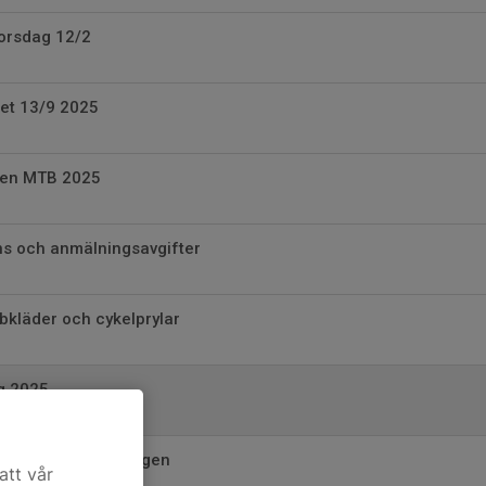
torsdag 12/2
cet 13/9 2025
den MTB 2025
ens och anmälningsavgifter
bbkläder och cykelprylar
g 2025
 Idrottsmottagningen
att vår