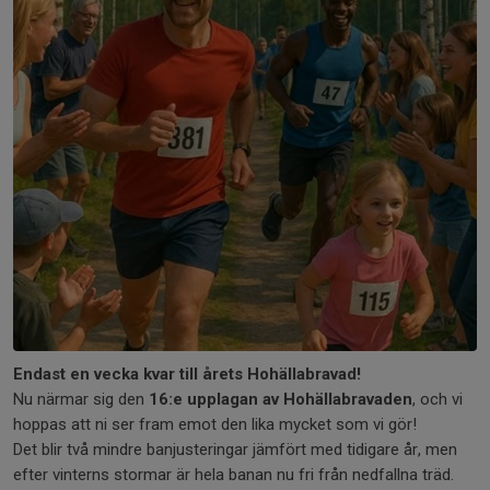
Endast en vecka kvar till årets Hohällabravad!
Nu närmar sig den
16:e upplagan av Hohällabravaden
, och vi
hoppas att ni ser fram emot den lika mycket som vi gör!
Det blir två mindre banjusteringar jämfört med tidigare år, men
efter vinterns stormar är hela banan nu fri från nedfallna träd.