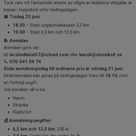
Tack vare ett fantastiskt arbete av några av klubbens eldsjälar är
banan i toppskick inför tävlingsdagen.
📅
Tisdag 23 juni
18.50
– Start ungdomsklassen 3,5 km
19.00
– Start 6,5 km och 12,5 km
📝
Anmälan
Anmälan görs via:
📧
larslindkvist57@icloud.com
eller
kansli@storviksif.se
📞
070-541 09 74
Sista anmälningsdag till ordinarie pris är söndag 21 juni.
Direktanmälan kan göras på tävlingsdagen fram till
18.15
, mot
en förhöjd avgift.
Vid anmälan vill vi ha:
Namn
Sträcka
Klubb/ort
💰
Anmälningsavgifter
6,5 km och 12,5 km:
250 kr