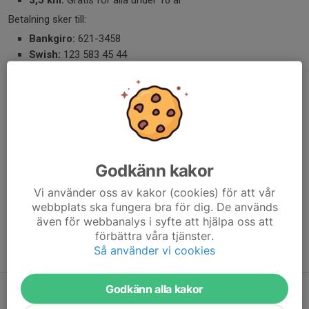
3,5 km:
Gratis för alla under 16 år
Betalning sker till:
Bankgiro:
621-3458
Swish:
123 583 45 44
🚐
Husbil eller husvagn?
Det finns möjlighet att boka någon av våra ställplatser via:
https://www.campingspot.com/sv/docks/703-storvik
Vi ser fram emot en härlig löparkväll och hälsar alla varmt
välkomna till årets upplaga av
Hohällabravaden
!
Välkommen till Storvik den 23 juni!
Godkänn kakor
Dela nyhet
Vi använder oss av kakor (cookies) för att vår
webbplats ska fungera bra för dig. De används
även för webbanalys i syfte att hjälpa oss att
förbättra våra tjänster.
Så använder vi cookies
Tidigare nyheter
Godkänn alla kakor
Fritt fram i utegymmet!
8 jul, 19:22
0