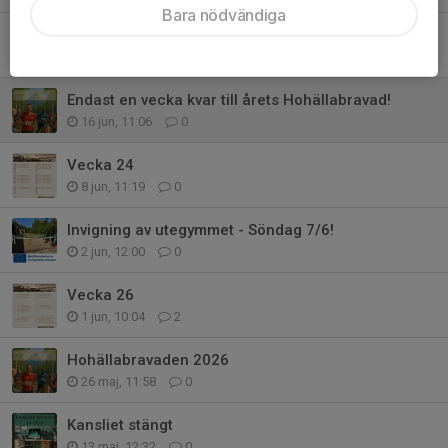
Bara nödvändiga
Resultat Hohällabravaden
23 jun, 22:09
0
Endast en vecka kvar till årets Hohällabravad!
16 jun, 11:06
0
Vecka 24
8 jun, 11:19
0
Invigning av utegymmet - Söndag 7/6!
2 jun, 12:00
0
Vecka 26
1 jun, 10:04
2
Hohällabravaden 2026
26 maj, 11:58
0
Kansliet stängt
13 maj, 12:32
0