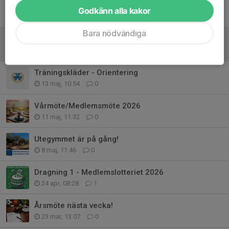
Hohällabravaden 2026
Godkänn alla kakor
26 maj, 11:58
0
Bara nödvändiga
Kansliet stängt
13 maj, 12:32
0
Träningskläder - Orientering
13 maj, 10:54
0
Vårmöte/Medlemsmöte 2026
11 maj, 11:32
0
Utegymmet är på gång!
8 maj, 11:46
0
Dragning 1 - Medlemslotteriet 2026
24 apr, 08:28
1
Årsmöte nästa vecka!
23 mar, 13:07
0