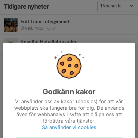
Tidigare nyheter
Fritt fram i utegymmet!
8 jul, 19:22
0
Resultat Hohällabravaden
23 jun, 22:09
0
Endast en vecka kvar till årets Hohällabravad!
16 jun, 11:06
0
Vecka 24
8 jun, 11:19
0
Godkänn kakor
Vi använder oss av kakor (cookies) för att vår
Invigning av utegymmet - Söndag 7/6!
webbplats ska fungera bra för dig. De används
2 jun, 12:00
0
även för webbanalys i syfte att hjälpa oss att
förbättra våra tjänster.
Vecka 26
Så använder vi cookies
1 jun, 10:04
2