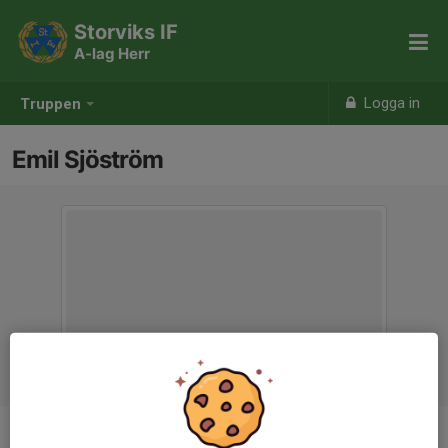
Storviks IF
A-lag Herr
Logga in
Truppen
Emil Sjöström
Titel
Tränare