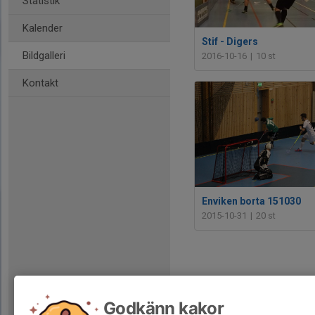
Statistik
Kalender
Stif - Digers
Bildgalleri
2016-10-16
|
10 st
Kontakt
Enviken borta 151030
2015-10-31
|
20 st
Godkänn kakor