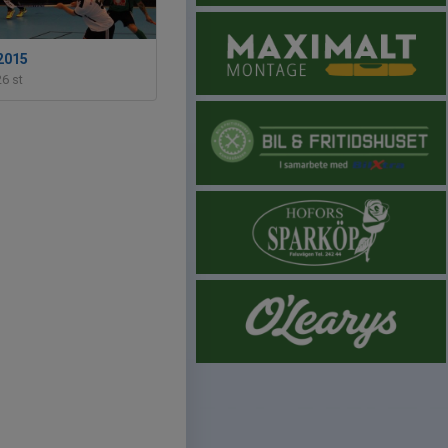
 2015
26 st