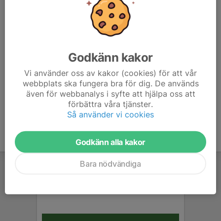
6. KFUM Falun
18
0
23
7. Forsbacka IK
18
-20
22
8. IBF Falun Utveckling 2
18
-59
14
Godkänn kakor
Vi använder oss av kakor (cookies) för att vår
9. Storviks IF
18
-84
13
webbplats ska fungera bra för dig. De används
även för webbanalys i syfte att hjälpa oss att
10. Valbo AIF
18
-41
11
förbättra våra tjänster.
Så använder vi cookies
Godkänn alla kakor
Bara nödvändiga