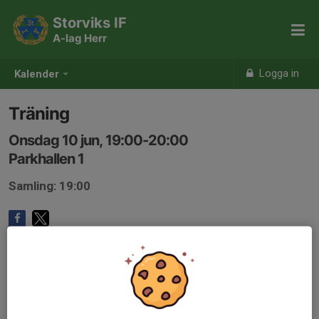
Storviks IF
A-lag Herr
Logga in
Kalender
Träning
Onsdag 10 jun, 19:00-20:00
Parkhallen 1
Samling: 19:00