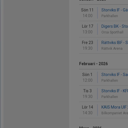
Sön 11
Storviks IF - Gä
14:00
Parkhallen
Lör 17
Digers BK - Sto
13:00
Orsa Sporthall
Fre 23
Rättviks IBF - S
19:30
Rättvik Arena
Februari - 2026
Sön 1
Storviks IF - S
12:00
Parkhallen
Tis 3
Storviks IF - K
19:30
Parkhallen
Lör 14
KAIS Mora UIF 2
14:30
Bilkompaniet A