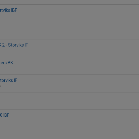
ttviks IBF
2 - Storviks IF
igers BK
orviks IF
2
20 IBF