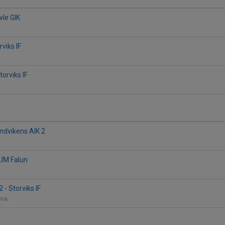
vle GIK
rviks IF
torviks IF
andvikens AIK 2
FUM Falun
 - Storviks IF
rena