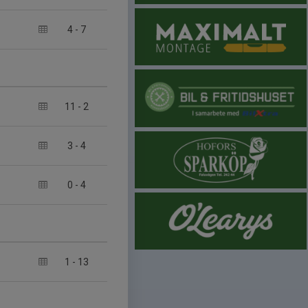
4
-
7
11
-
2
3
-
4
0
-
4
1
-
13