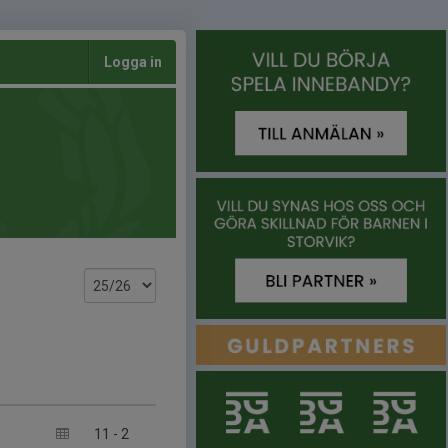
Logga in
11
-
2