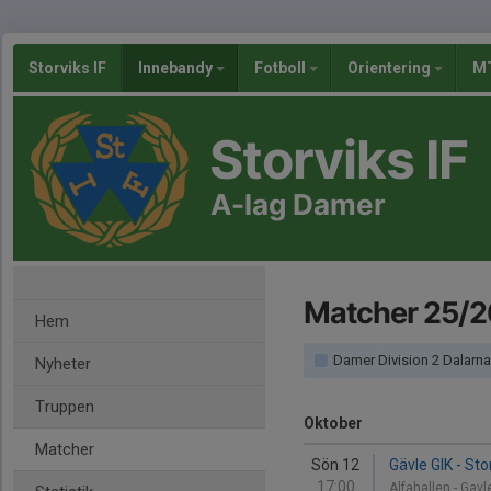
Storviks IF
Innebandy
Fotboll
Orientering
MT
Storviks IF
A-lag Damer
Matcher 25/2
Hem
Damer Division 2 Dalarna/Gävleborg Gr
Nyheter
Truppen
Oktober
Matcher
Sön 12
Gävle GIK - Stor
17:00
Alfahallen - Gav