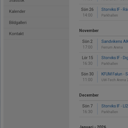
Statistik
Sön 26
Storviks IF - Rä
Kalender
14:00
Parkhallen
Bildgalleri
November
Kontakt
Sön 2
Sandvikens AIK 
17:00
Ferrum Arena
Lör 15
Storviks IF - D
16:30
Parkhallen
Sön 30
KFUM Falun - St
11:00
UW-Tech Arena 
December
Sön 7
Storviks IF - LI
16:30
Parkhallen
Januari - 2026