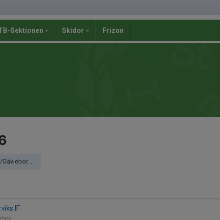
B-Sektionen
Skidor
Frizon
6
upp A (Dalarna)
viks IF
lehov