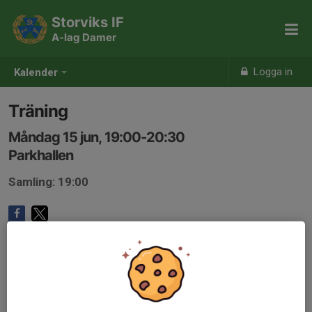
Storviks IF
A-lag Damer
Logga in
Kalender
Träning
Måndag 15 jun, 19:00-20:30
Parkhallen
Samling: 19:00