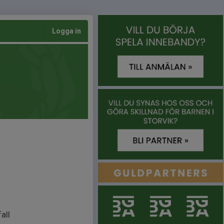
Logga in
all