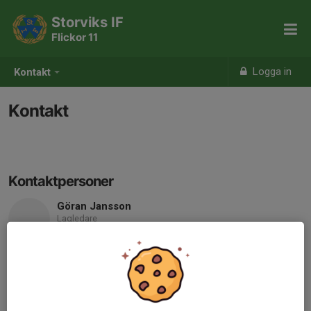
Storviks IF
Flickor 11
Logga in
Kontakt
Kontakt
Kontaktpersoner
Göran Jansson
Lagledare
Mobil visas bara för inloggade
E-post visas bara för inloggade
Eva Nordén
Laganknuten