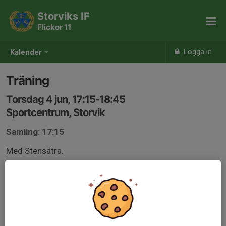
Storviks IF
Flickor 11
Logga in
Kalender
Träning
Torsdag 4 jun, 17:15-18:45
Sportcentrum, Storvik
Samling: 17:15
Med Stensätra.