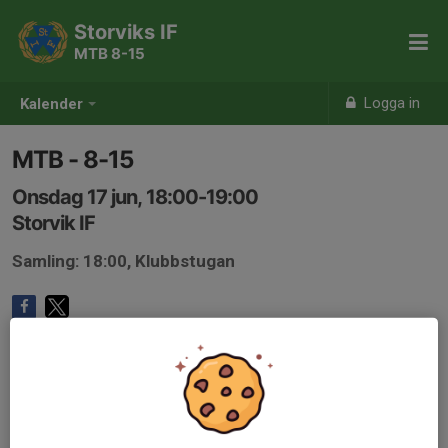
Storviks IF
MTB 8-15
Logga in
Kalender
MTB - 8-15
Onsdag 17 jun, 18:00-19:00
Storvik IF
Samling: 18:00, Klubbstugan