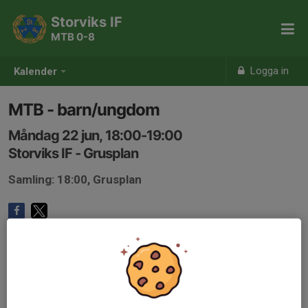
Storviks IF
MTB 0-8
Logga in
Kalender
MTB - barn/ungdom
Måndag 22 jun, 18:00-19:00
Storviks IF - Grusplan
Samling: 18:00, Grusplan