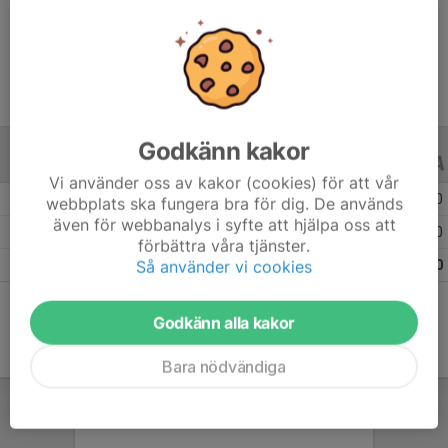
Ålder
12 år
Godkänn kakor
ALLA SERIER
ALLA ÅR
Vi använder oss av kakor (cookies) för att vår
Säsongen 25/26
32
0
0
webbplats ska fungera bra för dig. De används
även för webbanalys i syfte att hjälpa oss att
Säsongen 24/25
14
0
0
förbättra våra tjänster.
Så använder vi cookies
Totalt
46
0
0
Godkänn alla kakor
Bara nödvändiga