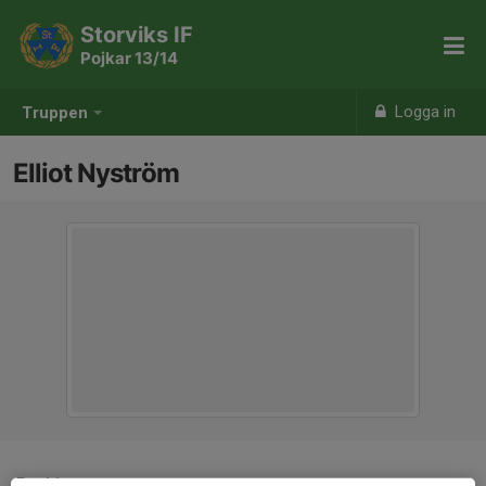
Storviks IF
Pojkar 13/14
Logga in
Truppen
Elliot Nyström
Position
-