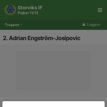
Storviks IF
Pojkar 11/12
Logga in
Truppen
2. Adrian Engström-Josipovic
Position
-