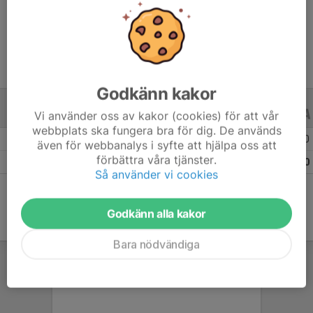
Ålder
15 år
Godkänn kakor
Vi använder oss av kakor (cookies) för att vår
ALLA SERIER
ALLA ÅR
webbplats ska fungera bra för dig. De används
Säsongen 25/26
19
0
0
även för webbanalys i syfte att hjälpa oss att
förbättra våra tjänster.
Totalt
19
0
0
Så använder vi cookies
Godkänn alla kakor
Bara nödvändiga