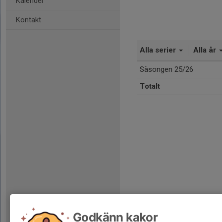
Kalender
Kontakt
Alla serier
Alla år
Säsongen 25/26
Totalt
Godkänn kakor