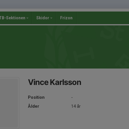
B-Sektionen
Skidor
Frizon
Vince Karlsson
Position
-
Ålder
14 år