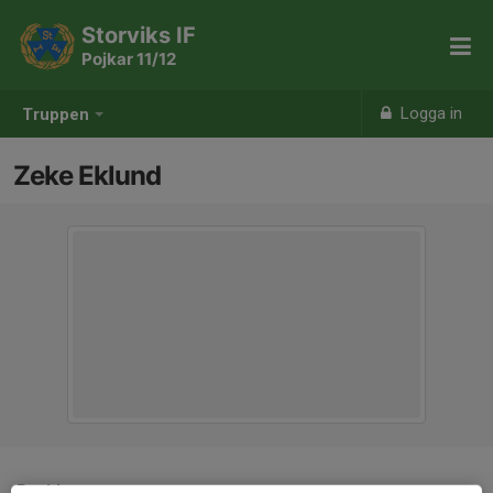
Storviks IF
Pojkar 11/12
Logga in
Truppen
Zeke Eklund
Position
-