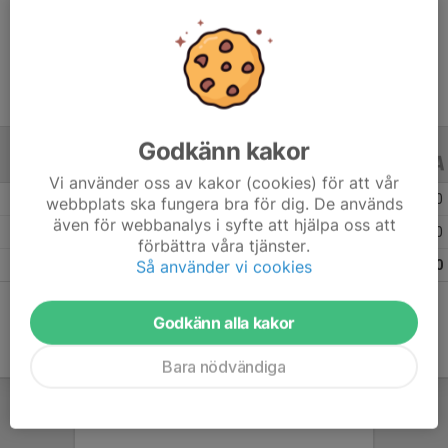
Ålder
14 år
Godkänn kakor
ALLA SERIER
ALLA ÅR
Vi använder oss av kakor (cookies) för att vår
Säsongen 25/26
17
0
0
webbplats ska fungera bra för dig. De används
även för webbanalys i syfte att hjälpa oss att
Säsongen 24/25
8
0
0
förbättra våra tjänster.
Så använder vi cookies
Totalt
25
0
0
Godkänn alla kakor
Bara nödvändiga