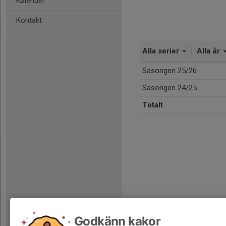
Kalender
Kontakt
Alla serier
Alla år
Säsongen 25/26
Säsongen 24/25
Totalt
Godkänn kakor