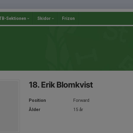
B-Sektionen
Skidor
Frizon
18. Erik Blomkvist
Position
Forward
Ålder
15 år