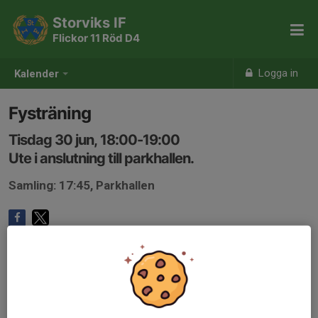
Storviks IF
Flickor 11 Röd D4
Logga in
Kalender
Fysträning
Tisdag 30 jun, 18:00-19:00
Ute i anslutning till parkhallen.
Samling: 17:45, Parkhallen