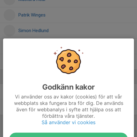
Patrik Winges
Simon Hedlund
Vincent Hillberg
William Privschek
Ledare
Godkänn kakor
Edwin Privschek
Ass. Tränare
Vi använder oss av kakor (cookies) för att vår
webbplats ska fungera bra för dig. De används
Linus Bengtsson
Tränare
även för webbanalys i syfte att hjälpa oss att
förbättra våra tjänster.
Så använder vi cookies
Referat