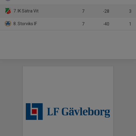
7. IK Sätra Vit
7
-28
3
8. Storviks IF
7
-40
1