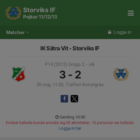
Storviks IF
Pojkar 11/12/13
Logga in
Matcher
IK Sätra Vit - Storviks IF
P14 (2012) Grupp 2 - vår
3 - 2
30 maj, 11:00, Träffen Konstgräs
Samling 10:00
Endast kallade kunde anmäla sig till aktiviteten. 13 personer var kallade.
Logga in här