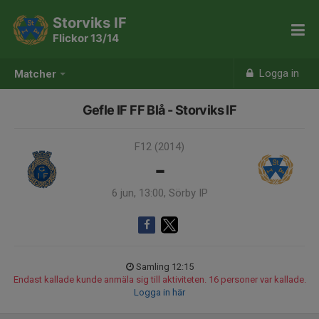
Storviks IF
Flickor 13/14
Logga in
Matcher
Gefle IF FF Blå - Storviks IF
F12 (2014)
-
6 jun, 13:00, Sörby IP
Samling 12:15
Endast kallade kunde anmäla sig till aktiviteten. 16 personer var kallade.
Logga in här