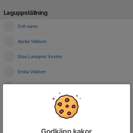
Laguppställning
Dolt namn
Aprilia Vikblom
Eliza Lundqvist Vestrin
Emilia Vikblom
Inez Malm
Joline Eliasson
Lia Karlsson
Godkänn kakor
Luna Lassila