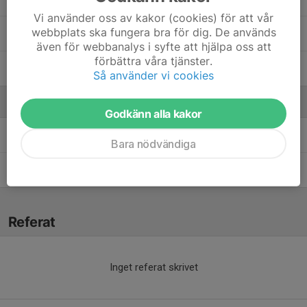
Vi använder oss av kakor (cookies) för att vår
webbplats ska fungera bra för dig. De används
Milina Bengtsson
även för webbanalys i syfte att hjälpa oss att
förbättra våra tjänster.
Moa Backlund
Så använder vi cookies
Ledare
Godkänn alla kakor
Magnus Backlund
Tränare
Bara nödvändiga
Marie Malm
Tränare
Referat
Inget referat skrivet