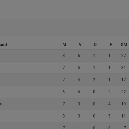
land
M
V
O
F
GM
8
6
1
1
27
7
5
1
1
31
7
4
2
1
17
6
4
0
2
22
om
7
3
0
4
19
8
3
0
5
11
7
1
0
6
7