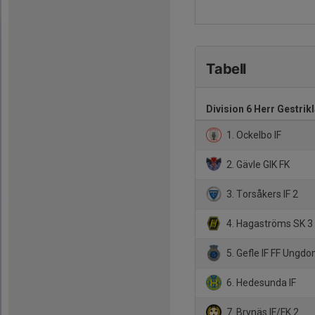
Tabell
Division 6 Herr Gestrik
1. Ockelbo IF
2. Gävle GIK FK
3. Torsåkers IF 2
4. Hagaströms SK 3
5. Gefle IF FF Ungd
6. Hedesunda IF
7. Brynäs IF/FK 2