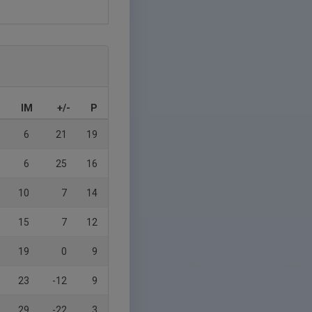
IM
+/-
P
6
21
19
6
25
16
10
7
14
15
7
12
19
0
9
23
-12
9
29
-22
3