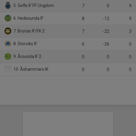
5. Gefle IF FF Ungdom
7
0
9
6. Hedesunda IF
8
-12
9
7. Brynäs IF/FK 2
7
-22
3
8. Storviks IF
6
-26
0
9. Årsunda IF 2
0
0
0
10. Åshammars IK
0
0
0