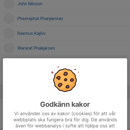
John Nilsson
Pheeraphat Phanjamran
Rasmus Kajlöv
Wararat Phakjaroen
Wiktor Henriksson
William Henriksson
Ledare
Godkänn kakor
Musse Sacic
Tränare
Vi använder oss av kakor (cookies) för att vår
webbplats ska fungera bra för dig. De används
Tony Larsson
Ass. Tränare
även för webbanalys i syfte att hjälpa oss att