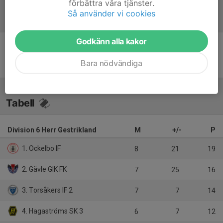
förbättra våra tjänster.
Så använder vi cookies
Referat
Godkänn alla kakor
Inget referat skrivet
Bara nödvändiga
Tabell
Division 6 Herr Gestrikland
M
+/-
P
1. Ockelbo IF
8
21
19
2. Gävle GIK FK
7
25
16
3. Torsåkers IF 2
7
7
14
4. Hagaströms SK 3
6
7
12