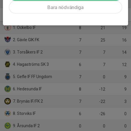
Tabell
Bara nödvändiga
Division 6 Herr Gestrikland
M
+/-
P
1. Ockelbo IF
8
21
19
2. Gävle GIK FK
7
25
16
3. Torsåkers IF 2
7
7
14
4. Hagaströms SK 3
6
7
12
5. Gefle IF FF Ungdom
7
0
9
6. Hedesunda IF
8
-12
9
7. Brynäs IF/FK 2
7
-22
3
8. Storviks IF
6
-26
0
9. Årsunda IF 2
0
0
0