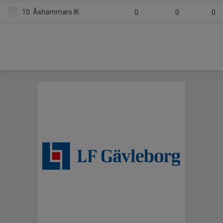
10. Åshammars IK
0
0
0