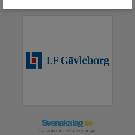
För
smarta
idrottsföreningar